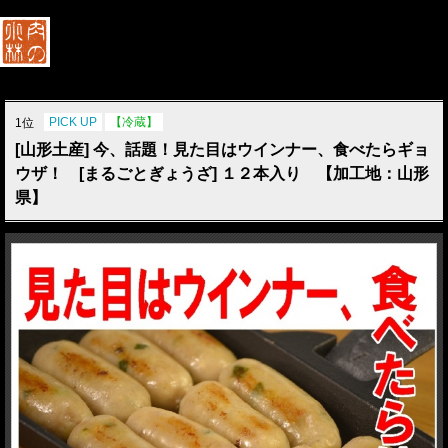
PICK UP
【冷蔵】
1位
[山形土産] 今、話題！見た目はウインナー、食べたらギョ
ウザ！ [まるごとぎょうざ] １２本入り 【加工地：山形
県】